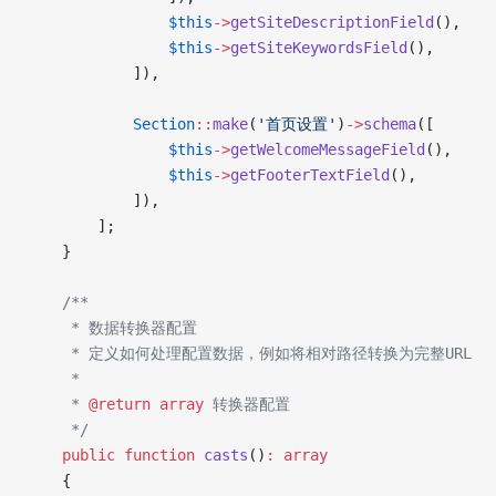
                $this
->
getSiteDescriptionField
(),
                $this
->
getSiteKeywordsField
(),
            ]),
            Section
::
make
(
'首页设置'
)
->
schema
([
                $this
->
getWelcomeMessageField
(),
                $this
->
getFooterTextField
(),
            ]),
        ];
    }
    /**
     * 数据转换器配置
     * 定义如何处理配置数据，例如将相对路径转换为完整URL
     * 
     * 
@return
 array
 转换器配置
     */
    public
 function
 casts
()
:
 array
    {