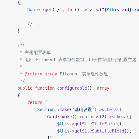
    {
        Route
::
get
(
'/'
, 
fn
 () => 
view
(
"{
$this
->
id
}::p
        // ...
    }
    /**
     * 主题配置表单
     * 返回 Filament 表单组件数组，用于在管理后台配置主题
     * 
     * 
@return
 array
 Filament 表单组件数组
     */
    public
 function
 configurable
()
:
 array
    {
        return
 [
            Section
::
make
(
'基础设置'
)
->
schema
([
                Grid
::
make
()
->
columns
(
2
)
->
schema
([
                    $this
->
getSiteTitleField
(),
                    $this
->
getSiteSubtitleField
(),
                ]),