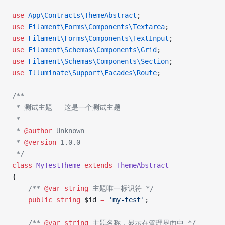
use
 App\Contracts\ThemeAbstract
;
use
 Filament\Forms\Components\Textarea
;
use
 Filament\Forms\Components\TextInput
;
use
 Filament\Schemas\Components\Grid
;
use
 Filament\Schemas\Components\Section
;
use
 Illuminate\Support\Facades\Route
;
/**
 * 测试主题 - 这是一个测试主题
 * 
 * 
@author
 Unknown
 * 
@version
 1.0.0
 */
class
 MyTestTheme
 extends
 ThemeAbstract
{
    /** 
@var
 string
 主题唯一标识符 */
    public
 string
 $id 
=
 'my-test'
;
    /** 
@var
 string
 主题名称，显示在管理界面中 */