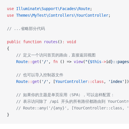
use
 Illuminate\Support\Facades\Route
;
use
 Themes\MyTest\Controllers\YourController
;
// ...省略部分代码
public
 function
 routes
()
:
 void
{
    // 定义一个访问首页的路由，直接返回视图
    Route
::
get
(
'/'
, 
fn
 () => 
view
(
"{
$this
->
id
}::pages
    // 也可以导入控制器文件
    Route
::
get
(
'/'
, [
YourController
::class
, 
'index'
])
    // 如果你的主题是单页应用（SPA），可以这样配置：
    // 表示访问除了 /api 开头的所有路径都路由到 YourContro
    // Route::any('/{any}', [YourController::class, '
}