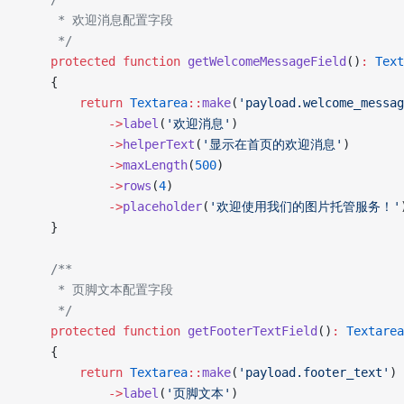
     * 欢迎消息配置字段
     */
    protected
 function
 getWelcomeMessageField
()
:
 Text
    {
        return
 Textarea
::
make
(
'payload.welcome_messag
            ->
label
(
'欢迎消息'
)
            ->
helperText
(
'显示在首页的欢迎消息'
)
            ->
maxLength
(
500
)
            ->
rows
(
4
)
            ->
placeholder
(
'欢迎使用我们的图片托管服务！'
    }
    /**
     * 页脚文本配置字段
     */
    protected
 function
 getFooterTextField
()
:
 Textarea
    {
        return
 Textarea
::
make
(
'payload.footer_text'
)
            ->
label
(
'页脚文本'
)