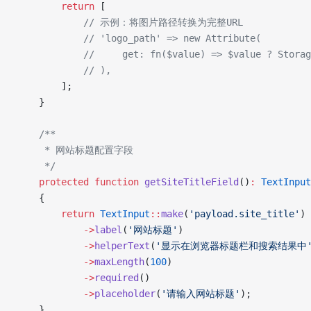
        return
 [
            // 示例：将图片路径转换为完整URL
            // 'logo_path' => new Attribute(
            //     get: fn($value) => $value ? Storag
            // ),
        ];
    }
    /**
     * 网站标题配置字段
     */
    protected
 function
 getSiteTitleField
()
:
 TextInput
    {
        return
 TextInput
::
make
(
'payload.site_title'
)
            ->
label
(
'网站标题'
)
            ->
helperText
(
'显示在浏览器标题栏和搜索结果中
            ->
maxLength
(
100
)
            ->
required
()
            ->
placeholder
(
'请输入网站标题'
);
    }