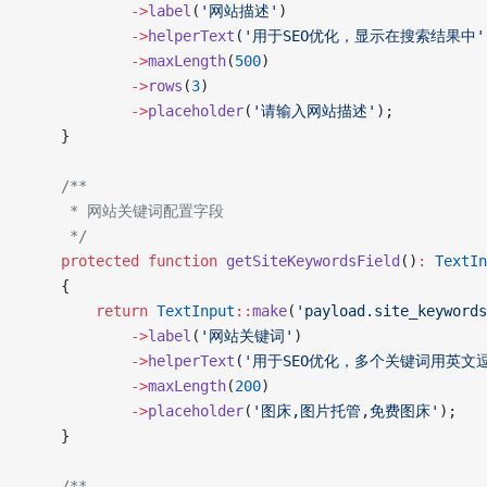
            ->
label
(
'网站描述'
)
            ->
helperText
(
'用于SEO优化，显示在搜索结果中'
            ->
maxLength
(
500
)
            ->
rows
(
3
)
            ->
placeholder
(
'请输入网站描述'
);
    }
    /**
     * 网站关键词配置字段
     */
    protected
 function
 getSiteKeywordsField
()
:
 TextIn
    {
        return
 TextInput
::
make
(
'payload.site_keywords
            ->
label
(
'网站关键词'
)
            ->
helperText
(
'用于SEO优化，多个关键词用英文
            ->
maxLength
(
200
)
            ->
placeholder
(
'图床,图片托管,免费图床'
);
    }
    /**