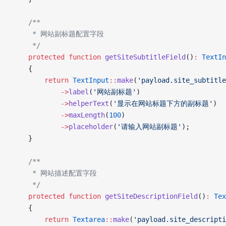
    /**
     * 网站副标题配置字段
     */
    protected
 function
 getSiteSubtitleField
()
:
 TextIn
    {
        return
 TextInput
::
make
(
'payload.site_subtitle
            ->
label
(
'网站副标题'
)
            ->
helperText
(
'显示在网站标题下方的副标题'
)
            ->
maxLength
(
100
)
            ->
placeholder
(
'请输入网站副标题'
);
    }
    /**
     * 网站描述配置字段
     */
    protected
 function
 getSiteDescriptionField
()
:
 Tex
    {
        return
 Textarea
::
make
(
'payload.site_descripti