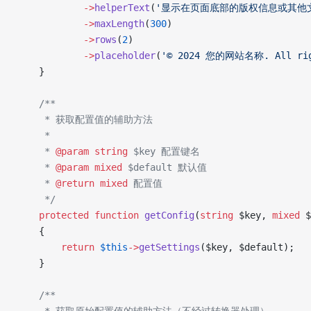
            ->
helperText
(
'显示在页面底部的版权信息或其他
            ->
maxLength
(
300
)
            ->
rows
(
2
)
            ->
placeholder
(
'© 2024 您的网站名称. All righ
    }
    /**
     * 获取配置值的辅助方法
     * 
     * 
@param
 string
 $key 配置键名
     * 
@param
 mixed
 $default 默认值
     * 
@return
 mixed
 配置值
     */
    protected
 function
 getConfig
(
string
 $key, 
mixed
 $
    {
        return
 $this
->
getSettings
($key, $default);
    }
    /**