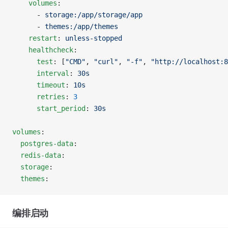
    volumes
:
      - 
storage:/app/storage/app
      - 
themes:/app/themes
    restart
: 
unless-stopped
    healthcheck
:
      test
: [
"CMD"
, 
"curl"
, 
"-f"
, 
"http://localhost:8
      interval
: 
30s
      timeout
: 
10s
      retries
: 
3
      start_period
: 
30s
volumes
:
  postgres-data
:
  redis-data
:
  storage
:
  themes
:
编排启动