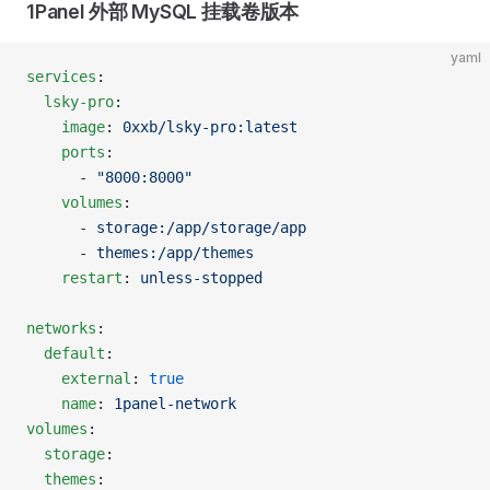
1Panel 外部 MySQL 挂载卷版本
yaml
services
:
  lsky-pro
:
    image
: 
0xxb/lsky-pro:latest
    ports
:
      - 
"8000:8000"
    volumes
:
      - 
storage:/app/storage/app
      - 
themes:/app/themes
    restart
: 
unless-stopped
networks
:
  default
:
    external
: 
true
    name
: 
1panel-network
volumes
:
  storage
:
  themes
: