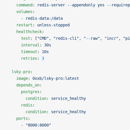
    command
: 
redis-server --appendonly yes --requirep
    volumes
:
      - 
redis-data:/data
    restart
: 
unless-stopped
    healthcheck
:
      test
: [
"CMD"
, 
"redis-cli"
, 
"--raw"
, 
"incr"
, 
"pi
      interval
: 
30s
      timeout
: 
10s
      retries
: 
3
  lsky-pro
:
    image
: 
0xxb/lsky-pro:latest
    depends_on
:
      postgres
:
        condition
: 
service_healthy
      redis
:
        condition
: 
service_healthy
    ports
:
      - 
"8000:8000"