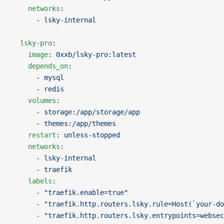
    networks
:
      - 
lsky-internal
  lsky-pro
:
    image
: 
0xxb/lsky-pro:latest
    depends_on
:
      - 
mysql
      - 
redis
    volumes
:
      - 
storage:/app/storage/app
      - 
themes:/app/themes
    restart
: 
unless-stopped
    networks
:
      - 
lsky-internal
      - 
traefik
    labels
:
      - 
"traefik.enable=true"
      - 
"traefik.http.routers.lsky.rule=Host(`your-do
      - 
"traefik.http.routers.lsky.entrypoints=websec