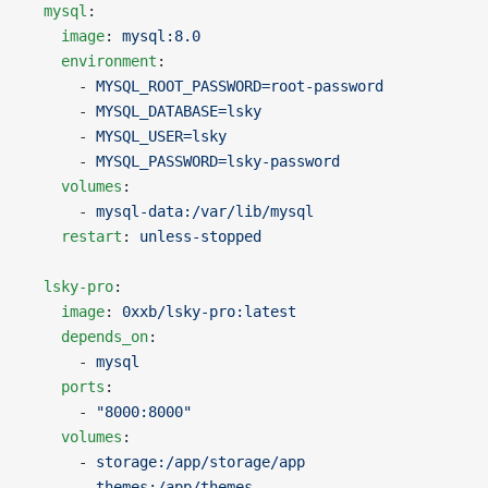
  mysql
:
    image
: 
mysql:8.0
    environment
:
      - 
MYSQL_ROOT_PASSWORD=root-password
      - 
MYSQL_DATABASE=lsky
      - 
MYSQL_USER=lsky
      - 
MYSQL_PASSWORD=lsky-password
    volumes
:
      - 
mysql-data:/var/lib/mysql
    restart
: 
unless-stopped
  lsky-pro
:
    image
: 
0xxb/lsky-pro:latest
    depends_on
:
      - 
mysql
    ports
:
      - 
"8000:8000"
    volumes
:
      - 
storage:/app/storage/app
      - 
themes:/app/themes