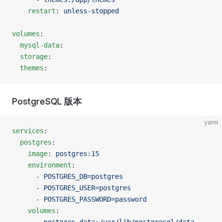
    restart
: 
unless-stopped
volumes
:
  mysql-data
:
  storage
:
  themes
:
PostgreSQL 版本
yaml
services
:
  postgres
:
    image
: 
postgres:15
    environment
:
      - 
POSTGRES_DB=postgres
      - 
POSTGRES_USER=postgres
      - 
POSTGRES_PASSWORD=password
    volumes
: