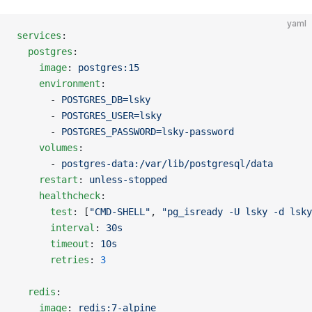
yaml
services
:
  postgres
:
    image
: 
postgres:15
    environment
:
      - 
POSTGRES_DB=lsky
      - 
POSTGRES_USER=lsky
      - 
POSTGRES_PASSWORD=lsky-password
    volumes
:
      - 
postgres-data:/var/lib/postgresql/data
    restart
: 
unless-stopped
    healthcheck
:
      test
: [
"CMD-SHELL"
, 
"pg_isready -U lsky -d lsky
      interval
: 
30s
      timeout
: 
10s
      retries
: 
3
  redis
:
    image
: 
redis:7-alpine