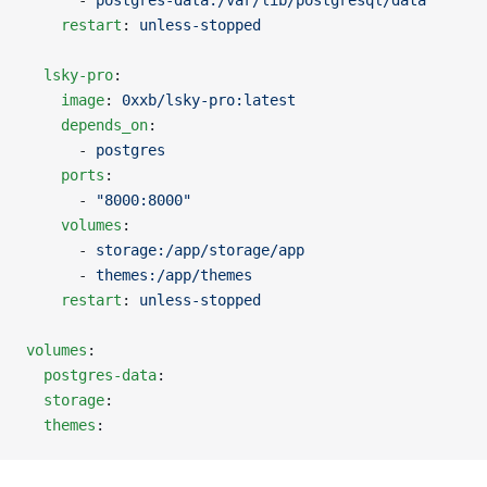
      - 
postgres-data:/var/lib/postgresql/data
    restart
: 
unless-stopped
  lsky-pro
:
    image
: 
0xxb/lsky-pro:latest
    depends_on
:
      - 
postgres
    ports
:
      - 
"8000:8000"
    volumes
:
      - 
storage:/app/storage/app
      - 
themes:/app/themes
    restart
: 
unless-stopped
volumes
:
  postgres-data
:
  storage
:
  themes
: