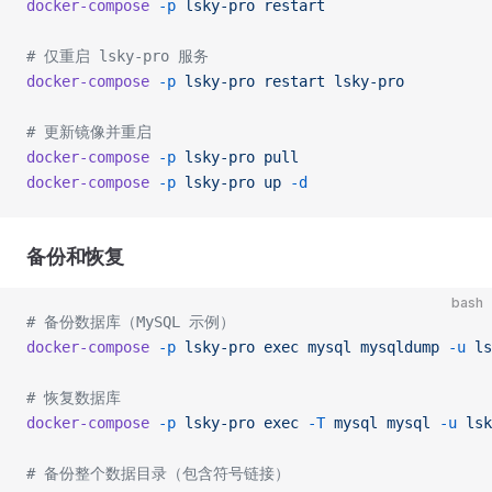
docker-compose
 -p
 lsky-pro
 restart
# 仅重启 lsky-pro 服务
docker-compose
 -p
 lsky-pro
 restart
 lsky-pro
# 更新镜像并重启
docker-compose
 -p
 lsky-pro
 pull
docker-compose
 -p
 lsky-pro
 up
 -d
备份和恢复
bash
# 备份数据库（MySQL 示例）
docker-compose
 -p
 lsky-pro
 exec
 mysql
 mysqldump
 -u
 ls
# 恢复数据库
docker-compose
 -p
 lsky-pro
 exec
 -T
 mysql
 mysql
 -u
 lsk
# 备份整个数据目录（包含符号链接）