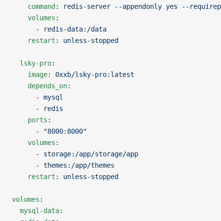
    command
: 
redis-server --appendonly yes --requirep
    volumes
:
      - 
redis-data:/data
    restart
: 
unless-stopped
  lsky-pro
:
    image
: 
0xxb/lsky-pro:latest
    depends_on
:
      - 
mysql
      - 
redis
    ports
:
      - 
"8000:8000"
    volumes
:
      - 
storage:/app/storage/app
      - 
themes:/app/themes
    restart
: 
unless-stopped
volumes
:
  mysql-data
: