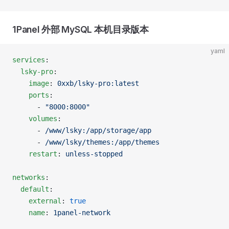
1Panel 外部 MySQL 本机目录版本
yaml
services
:
  lsky-pro
:
    image
: 
0xxb/lsky-pro:latest
    ports
:
      - 
"8000:8000"
    volumes
:
      - 
/www/lsky:/app/storage/app
      - 
/www/lsky/themes:/app/themes
    restart
: 
unless-stopped
networks
:
  default
:
    external
: 
true
    name
: 
1panel-network