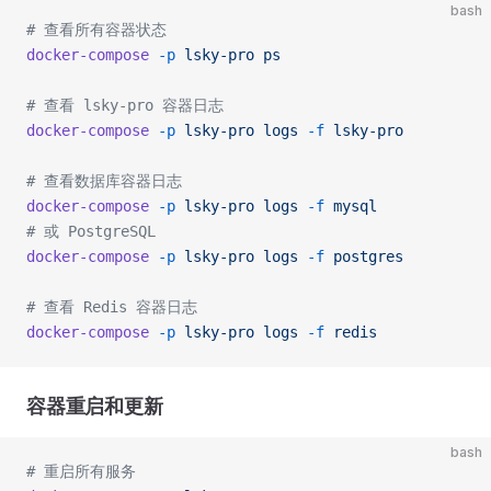
bash
# 查看所有容器状态
docker-compose
 -p
 lsky-pro
 ps
# 查看 lsky-pro 容器日志
docker-compose
 -p
 lsky-pro
 logs
 -f
 lsky-pro
# 查看数据库容器日志
docker-compose
 -p
 lsky-pro
 logs
 -f
 mysql
# 或 PostgreSQL
docker-compose
 -p
 lsky-pro
 logs
 -f
 postgres
# 查看 Redis 容器日志
docker-compose
 -p
 lsky-pro
 logs
 -f
 redis
容器重启和更新
bash
# 重启所有服务