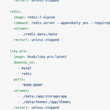
    restart
: 
unless-stopped
  redis
:
    image
: 
redis:7-alpine
    command
: 
redis-server --appendonly yes --requirep
    volumes
:
      - 
./redis-data:/data
    restart
: 
unless-stopped
  lsky-pro
:
    image
: 
0xxb/lsky-pro:latest
    depends_on
:
      - 
mysql
      - 
redis
    ports
:
      - 
"8000:8000"
    volumes
:
      - 
./data:/app/storage/app
      - 
./data/themes:/app/themes
    restart
: 
unless-stopped