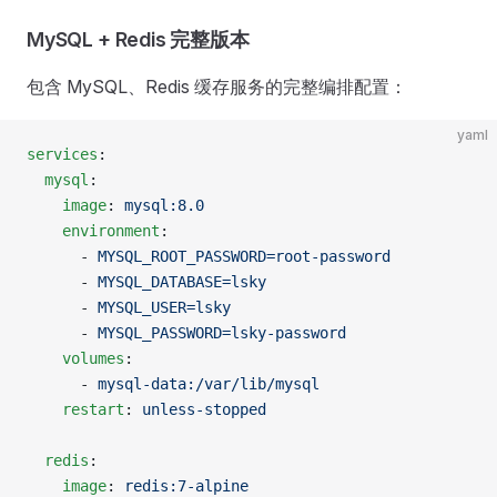
MySQL + Redis 完整版本
包含 MySQL、Redis 缓存服务的完整编排配置：
yaml
services
:
  mysql
:
    image
: 
mysql:8.0
    environment
:
      - 
MYSQL_ROOT_PASSWORD=root-password
      - 
MYSQL_DATABASE=lsky
      - 
MYSQL_USER=lsky
      - 
MYSQL_PASSWORD=lsky-password
    volumes
:
      - 
mysql-data:/var/lib/mysql
    restart
: 
unless-stopped
  redis
:
    image
: 
redis:7-alpine