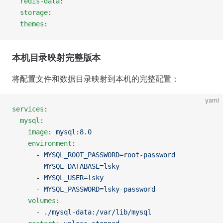
  redis-data
:
  storage
:
  themes
:
本机目录映射完整版本
将配置文件和数据目录映射到本机的完整配置：
yaml
services
:
  mysql
:
    image
: 
mysql:8.0
    environment
:
      - 
MYSQL_ROOT_PASSWORD=root-password
      - 
MYSQL_DATABASE=lsky
      - 
MYSQL_USER=lsky
      - 
MYSQL_PASSWORD=lsky-password
    volumes
:
      - 
./mysql-data:/var/lib/mysql