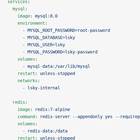
services
:
  mysql
:
    image
: 
mysql:8.0
    environment
:
      - 
MYSQL_ROOT_PASSWORD=root-password
      - 
MYSQL_DATABASE=lsky
      - 
MYSQL_USER=lsky
      - 
MYSQL_PASSWORD=lsky-password
    volumes
:
      - 
mysql-data:/var/lib/mysql
    restart
: 
unless-stopped
    networks
:
      - 
lsky-internal
  redis
:
    image
: 
redis:7-alpine
    command
: 
redis-server --appendonly yes --requirep
    volumes
:
      - 
redis-data:/data
    restart
: 
unless-stopped