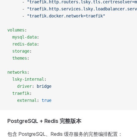
      - 
"traefik.http.routers.lsky.tls.certresolver=m
      - 
"traefik.http.services.lsky.loadbalancer.serv
      - 
"traefik.docker.network=traefik"
volumes
:
  mysql-data
:
  redis-data
:
  storage
:
  themes
:
networks
:
  lsky-internal
:
    driver
: 
bridge
  traefik
:
    external
: 
true
PostgreSQL + Redis 完整版本
包含 PostgreSQL、Redis 缓存服务的完整编排配置：