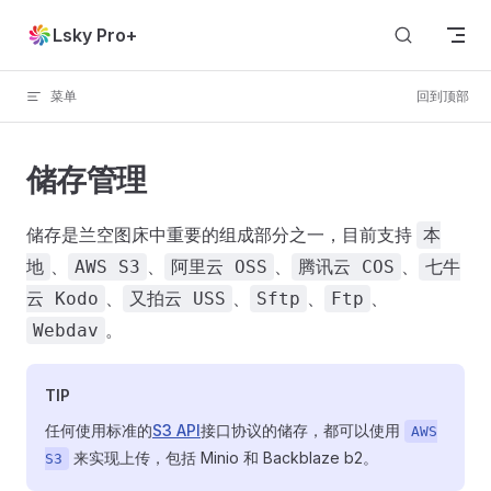
Skip to content
Lsky Pro+
菜单
回到顶部
储存管理
储存是兰空图床中重要的组成部分之一，目前支持
本
、
、
、
、
地
AWS S3
阿里云 OSS
腾讯云 COS
七牛
、
、
、
、
云 Kodo
又拍云 USS
Sftp
Ftp
。
Webdav
TIP
任何使用标准的
S3 API
接口协议的储存，都可以使用
AWS
来实现上传，包括 Minio 和 Backblaze b2。
S3