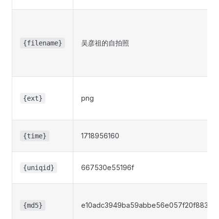
吴彦祖的自拍照
{filename}
png
{ext}
1718956160
{time}
667530e55196f
{uniqid}
e10adc3949ba59abbe56e057f20f883e
{md5}