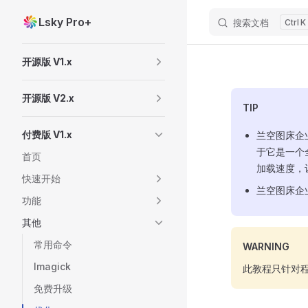
Lsky Pro+
搜索文档
K
Skip to content
Sidebar Navigation
开源版 V1.x
开源版 V2.x
TIP
付费版 V1.x
兰空图床企
于它是一个
首页
加载速度，
快速开始
兰空图床企
功能
其他
常用命令
WARNING
Imagick
此教程只针对
免费升级