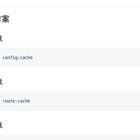
方案
载
 config:cache
载
 route:cache
载