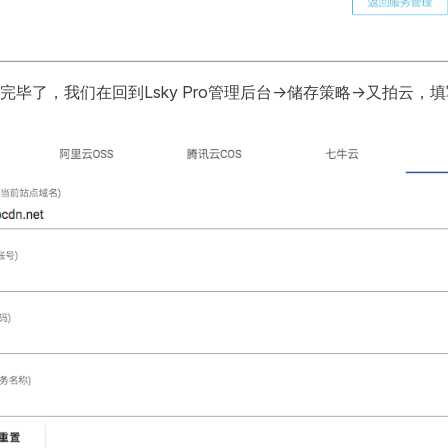
毕了，我们在回到Lsky Pro管理后台->储存策略->又拍云，