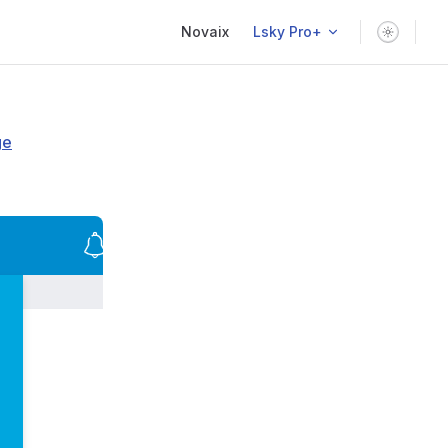
Main Navigation
Novaix
Lsky Pro+
ge