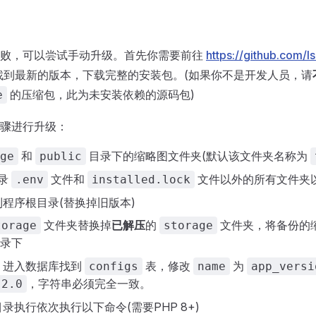
失败，可以尝试手动升级。首先你需要前往
https://github.com/l
找到最新的版本，下载完整的安装包。(如果你不是开发人员，请
的压缩包，此为未安装依赖的源码包)
e
骤进行升级：
和
目录下的缩略图文件夹(默认该文件夹名称为
ge
public
录
文件和
文件以外的所有文件夹
.env
installed.lock
程序根目录(替换掉旧版本)
文件夹替换掉
已解压
的
文件夹，将备份的
torage
storage
录下
，进入数据库找到
表，修改
为
configs
name
app_versi
，字符串必须完全一致。
 2.0
录执行依次执行以下命令(需要PHP 8+)