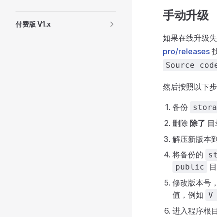
手动升级
付费版 V1.x
如果在线升级
pro/releases
Source cod
然后按照以下步
备份
stora
删除
除了
目
解压新版本到
将备份的
s
目
public
修改版本号
值，例如
V
进入程序根目