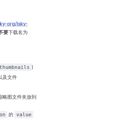
sky-org/lsky-
不要
下载名为
)
thumbnails
以及文件
缩略图文件夹放到
的
on
value