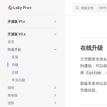
Lsky Pro+
搜索文档
K
Skip to content
Sidebar Navigation
开源版 V1.x
开源版 V2.x
首页
在线升级
快速开始
安装
兰空图床支持从
升级
到通知，可以
迁移
择
，
Custom
常见问题
新版本发布以后
储存
升级信息。
角色组
进阶