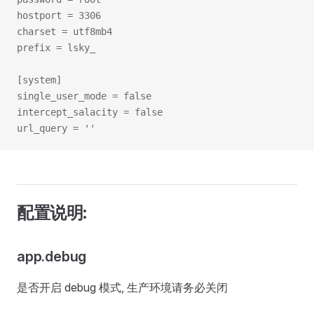
hostport = 3306
charset = utf8mb4
prefix = lsky_
[system]
single_user_mode = false
intercept_salacity = false
url_query = ''
配置说明:
app.debug
是否开启 debug 模式, 生产环境请务必关闭